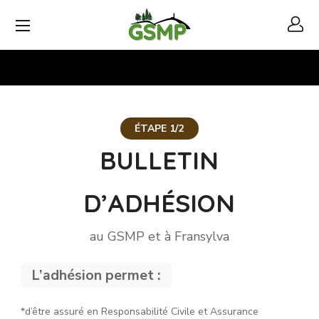
Adhésion
ÉTAPE 1/2
GSMP
BULLETIN
D’ADHÉSION
au GSMP et à Fransylva
L’adhésion permet :
*d’être assuré en Responsabilité Civile et Assurance