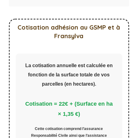
Cotisation adhésion au GSMP et à
Si
Fransylva
vous
êtes
un
humain,
La cotisation annuelle est calculée en
ne
fonction de la surface totale de vos
remplissez
parcelles (en hectares).
pas
ce
Cotisation = 22€ + (Surface en ha
champ.
× 1,35 €)
Cette cotisation comprend l’assurance
Responsabilité Civile
ainsi que l’
assistance