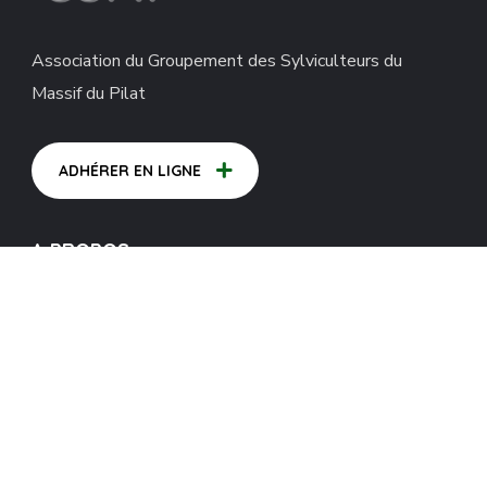
Association du Groupement des Sylviculteurs du
Massif du Pilat
ADHÉRER EN LIGNE
A PROPOS
Notre Missions
Actualités
Album Photos
Adhérer Maintenant