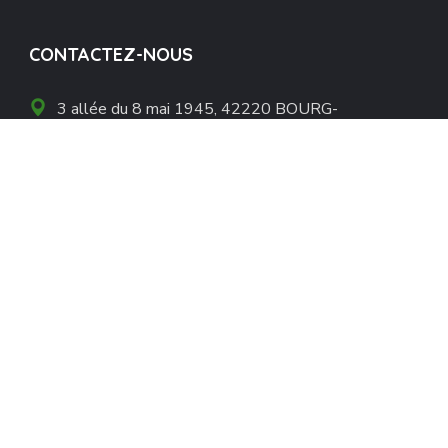
CONTACTEZ-NOUS
3 allée du 8 mai 1945, 42220 BOURG-
ARGENTAL
07 86 71 23 20
Contact
Copyright@GSMP
Mentions légales
Politique de confidentialité