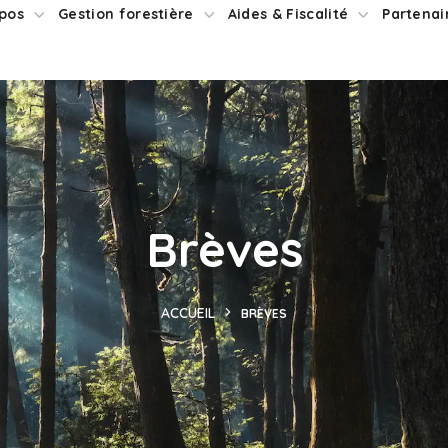
pos
Gestion forestière
Aides & Fiscalité
Partenai
Brèves
ACCUEIL
BRÈVES