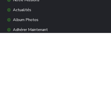
Notre Missions
Actualités
Album Photos
Adhérer Maintenant
CONTACTEZ-NOUS
3 allée du 8 mai 1945, 42220 BOURG-
ARGENTAL
07 86 71 23 20
Contact