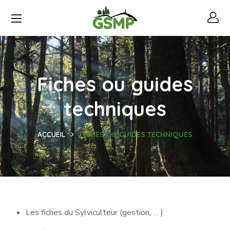
Fiches ou guides
techniques
ACCUEIL
FICHES OU GUIDES TECHNIQUES
Les fiches du Sylviculteur (gestion, … )