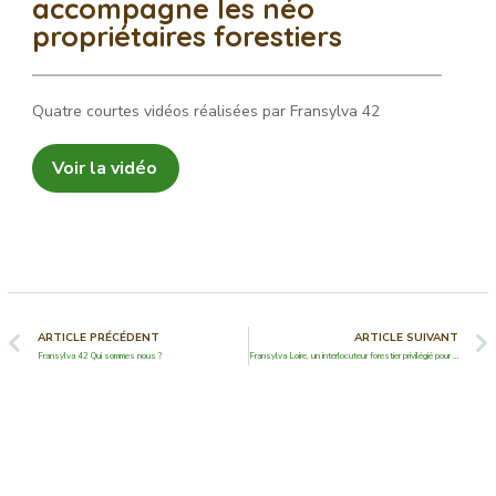
accompagne les néo
propriétaires forestiers
Quatre courtes vidéos réalisées par Fransylva 42
Voir la vidéo
ARTICLE PRÉCÉDENT
ARTICLE SUIVANT
Fransylva 42 Qui sommes nous ?
Fransylva Loire, un interlocuteur forestier privilégié pour les élus des collectivités