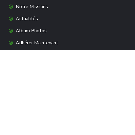
Notre Missions
Actualités
Album Photos
Adhérer Maintenant
CONTACTEZ-NOUS
3 allée du 8 mai 1945, 42220 BOURG-
ARGENTAL
07 86 71 23 20
Contact