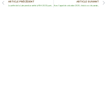
ARTICLE PRÉCÉDENT
ARTICLE SUIVANT
Le préfet de la Loire prend un arrêté (n°84-2025) portant abrogation de l’arrêté 81-2025
Avec l’appel de cotisation 2026, choisissez de parrainer un filleul